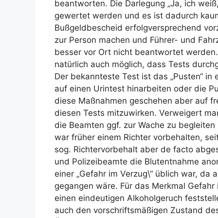
beantworten. Die Darlegung „Ja, ich weiß
gewertet werden und es ist dadurch kau
Bußgeldbescheid erfolgversprechend vorz
zur Person machen und Führer- und Fahrz
besser vor Ort nicht beantwortet werden.
natürlich auch möglich, dass Tests durc
Der bekannteste Test ist das „Pusten“ in
auf einen Urintest hinarbeiten oder die Pu
diese Maßnahmen geschehen aber auf freiwi
diesen Tests mitzuwirken. Verweigert man 
die Beamten ggf. zur Wache zu begleite
war früher einem Richter vorbehalten, sei
sog. Richtervorbehalt aber de facto abg
und Polizeibeamte die Blutentnahme anor
einer „Gefahr im Verzug\“ üblich war, da a
gegangen wäre. Für das Merkmal Gefahr i
einen eindeutigen Alkoholgeruch feststell
auch den vorschriftsmäßigen Zustand des