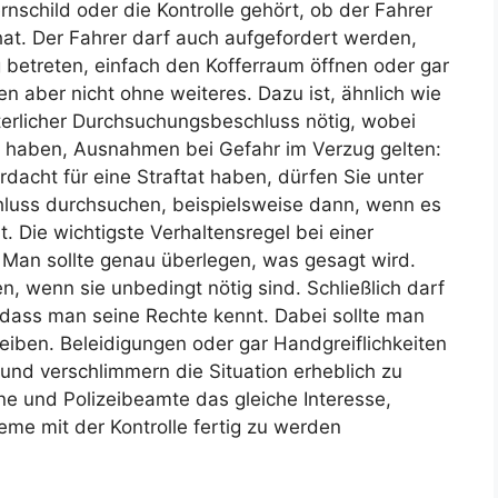
schild oder die Kontrolle gehört, ob der Fahrer
at. Der Fahrer darf auch aufgefordert werden,
 betreten, einfach den Kofferraum öffnen oder gar
en aber nicht ohne weiteres. Dazu ist, ähnlich wie
hterlicher Durchsuchungsbeschluss nötig, wobei
et haben, Ausnahmen bei Gefahr im Verzug gelten:
acht für eine Straftat haben, dürfen Sie unter
hluss durchsuchen, beispielsweise dann, wenn es
 Die wichtigste Verhal­tens­regel bei einer
. Man sollte genau überlegen, was gesagt wird.
 wenn sie unbedingt nötig sind. Schließlich darf
 dass man seine Rechte kennt. Dabei sollte man
eiben. Belei­di­gungen oder gar Handgreif­lich­keiten
nd verschlimmern die Situation erheblich zu
ne und Polizeibeamte das gleiche Interesse,
eme mit der Kontrolle fertig zu werden