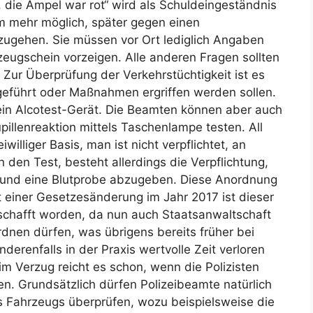
, die Ampel war rot“ wird als Schuldeingeständnis
m mehr möglich, später gegen einen
ugehen. Sie müssen vor Ort lediglich Angaben
eugschein vorzeigen. Alle anderen Fragen sollten
 Zur Überprüfung der Verkehrstüchtigkeit ist es
hgeführt oder Maßnahmen ergriffen werden sollen.
 ein Alcotest-Gerät. Die Beamten können aber auch
pillenreaktion mittels Taschenlampe testen. All
lliger Basis, man ist nicht verpflichtet, an
den Test, besteht allerdings die Verpflichtung,
n und eine Blutprobe abzugeben. Diese Anordnung
t einer Gesetzesänderung im Jahr 2017 ist dieser
eschafft worden, da nun auch Staatsanwaltschaft
dnen dürfen, was übrigens bereits früher bei
nderenfalls in der Praxis wertvolle Zeit verloren
m Verzug reicht es schon, wenn die Polizisten
en. Grundsätzlich dürfen Polizeibeamte natürlich
 Fahrzeugs überprüfen, wozu beispielsweise die