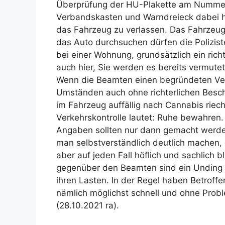
Überprüfung der HU-Plakette am Nummern­
Verbands­kasten und Warndreieck dabei h
das Fahrzeug zu verlassen. Das Fahrzeug
das Auto durch­suchen dürfen die Polizist
bei einer Wohnung, grundsätzlich ein ric
auch hier, Sie werden es bereits vermut
Wenn die Beamten einen begründeten Verd
Umständen auch ohne richterlichen Besc
im Fahrzeug auffällig nach Cannabis riecht.
Verkehrs­kon­trolle lautet: Ruhe bewahren
Angaben sollten nur dann gemacht werden,
man selbstverständlich deutlich machen,
aber auf jeden Fall höflich und sachlich bl
gegenüber den Beamten sind ein Unding u
ihren Lasten. In der Regel haben Betroffe
nämlich möglichst schnell und ohne Probl
(28.10.2021 ra).