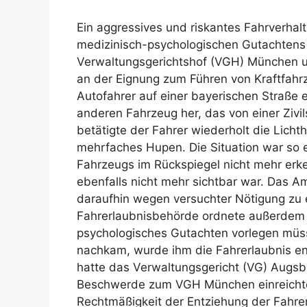
Ein aggressives und riskantes Fahrverhal
medizinisch-psychologischen Gutachtens 
Verwaltungsgerichtshof (VGH) München und
an der Eignung zum Führen von Kraftfahr
Autofahrer auf einer bayerischen Straße 
anderen Fahrzeug her, das von einer Zivil
betätigte der Fahrer wiederholt die Lich
mehrfaches Hupen. Die Situation war so
Fahrzeugs im Rückspiegel nicht mehr erk
ebenfalls nicht mehr sichtbar war. Das A
daraufhin wegen versuchter Nötigung zu e
Fahrerlaubnisbehörde ordnete außerdem a
psychologisches Gutachten vorlegen müsse
nachkam, wurde ihm die Fahrerlaubnis en
hatte das Verwaltungsgericht (VG) Augsbu
Beschwerde zum VGH München einreichte.
Rechtmäßigkeit der Entziehung der Fahrer