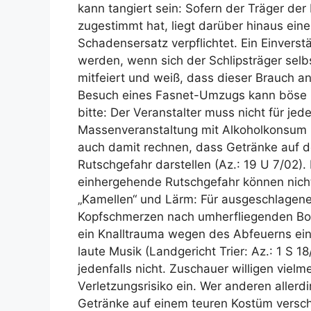
kann tangiert sein: Sofern der Träger de
zugestimmt hat, liegt darüber hinaus ein
Schadensersatz verpflichtet. Ein Einverst
werden, wenn sich der Schlipsträger selbs
mitfeiert und weiß, dass dieser Brauch an
Besuch eines Fasnet-Umzugs kann böse Ü
bitte: Der Veranstalter muss nicht für je
Massenveranstaltung mit Alkoholkonsum 
auch damit rechnen, dass Getränke auf 
Rutschgefahr darstellen (Az.: 19 U 7/02)
einhergehende Rutschgefahr können nicht 
„Kamellen“ und Lärm: Für ausgeschlagene 
Kopfschmerzen nach umherfliegenden Bon
ein Knalltrauma wegen des Abfeuerns ein
laute Musik (Landgericht Trier: Az.: 1 S 1
jedenfalls nicht. Zuschauer willigen vielm
Verletzungsrisiko ein. Wer anderen aller
Getränke auf einem teuren Kostüm verschü