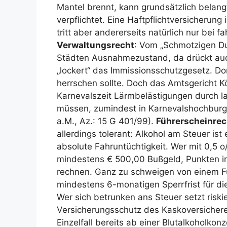
Mantel brennt, kann grundsätzlich belan
verpflichtet. Eine Haftpflichtversicherung 
tritt aber andererseits natürlich nur bei 
Verwaltungsrecht
: Vom „Schmotzigen Du
Städten Ausnahmezustand, da drückt auc
„lockert“ das Immissionsschutzgesetz. Dor
herrschen sollte. Doch das Amtsgericht Kö
Karnevalszeit Lärmbelästigungen durch la
müssen, zumindest in Karnevalshochburge
a.M., Az.: 15 G 401/99).
Führerscheinrec
allerdings tolerant: Alkohol am Steuer ist 
absolute Fahruntüchtigkeit. Wer mit 0,5 
mindestens € 500,00 Bußgeld, Punkten i
rechnen. Ganz zu schweigen von einem Füh
mindestens 6-monatigen Sperrfrist für di
Wer sich betrunken ans Steuer setzt risk
Versicherungsschutz des Kaskoversichere
Einzelfall bereits ab einer Blutalkoholkon