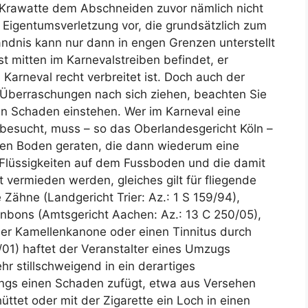
r Krawatte dem Abschneiden zuvor nämlich nicht
e Eigentumsverletzung vor, die grundsätzlich zum
ändnis kann nur dann in engen Grenzen unterstellt
t mitten im Karnevalstreiben befindet, er
 Karneval recht verbreitet ist. Doch auch der
berraschungen nach sich ziehen, beachten Sie
den Schaden einstehen. Wer im Karneval eine
besucht, muss – so das Oberlandesgericht Köln –
den Boden geraten, die dann wiederum eine
. Flüssigkeiten auf dem Fussboden und die damit
vermieden werden, gleiches gilt für fliegende
Zähne (Landgericht Trier: Az.: 1 S 159/94),
bons (Amtsgericht Aachen: Az.: 13 C 250/05),
er Kamellenkanone oder einen Tinnitus durch
8/01) haftet der Veranstalter eines Umzugs
ehr stillschweigend in ein derartiges
dings einen Schaden zufügt, etwa aus Versehen
ttet oder mit der Zigarette ein Loch in einen