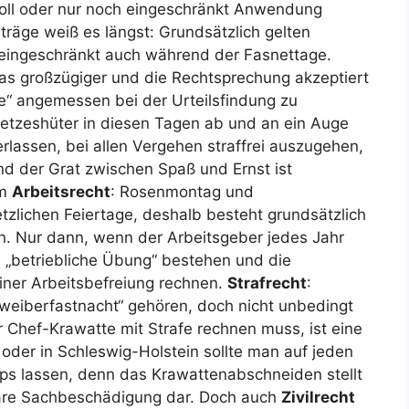
 voll oder nur noch eingeschränkt Anwendung
iträge weiß es längst: Grundsätzlich gelten
eingeschränkt auch während der Fasnettage.
as großzügiger und die Rechtsprechung akzeptiert
e“ angemessen bei der Urteilsfindung zu
etzeshüter in diesen Tagen ab und an ein Auge
erlassen, bei allen Vergehen straffrei auszugehen,
und der Grat zwischen Spaß und Ernst ist
im
Arbeitsrecht
: Rosenmontag und
tzlichen Feiertage, deshalb besteht grundsätzlich
n. Nur dann, wenn der Arbeitsgeber jedes Jahr
. „betriebliche Übung“ bestehen und die
einer Arbeitsbefreiung rechnen.
Strafrecht
:
weiberfastnacht“ gehören, doch nicht unbedingt
 Chef-Krawatte mit Strafe rechnen muss, ist eine
 oder in Schleswig-Holstein sollte man auf jeden
ips lassen, denn das Krawattenabschneiden stellt
bare Sachbeschädigung dar. Doch auch
Zivilrecht