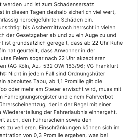
gt werden und ist zum Schadensersatz
ist in diesen Tagen deshalb sicherlich viel wert,
fahrlässig herbeigeführten Schäden ein.
nschtig“ bis Aschermittwoch herrscht in vielen
h der Gesetzgeber ab und zu ein Auge zu und
t ist grundsätzlich geregelt, dass ab 22 Uhr Ruhe
ln hat geurteilt, dass Anwohner in der
utes Feiern sogar nach 22 Uhr akzeptieren
n (AG Köln, Az.: 532 OWi 183/96; VG Frankfurt
ht
: Nicht in jedem Fall sind Ordnungshüter
ein absolutes Tabu, ab 1,1 Promille gilt die
o/oo oder mehr am Steuer erwischt wird, muss mit
m Fahreignungsregister und einem Fahrverbot
rerscheinentzug, der in der Regel mit einer
e Wiedererteilung der Fahrerlaubnis einhergeht.
iert auch, den Führerschein sowie den
rs zu verlieren. Einschränkungen können sich im
zentration von 0,3 Promille ergeben, was bei