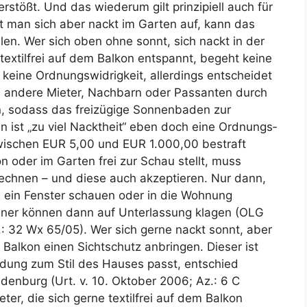
stößt. Und das wiederum gilt prinzipiell auch für
t man sich aber nackt im Garten auf, kann das
llen. Wer sich oben ohne sonnt, sich nackt in der
textilfrei auf dem Balkon entspannt, begeht keine
 keine Ordnungs­wid­rigkeit, allerdings entscheidet
ich andere Mieter, Nachbarn oder Passanten durch
len, sodass das freizügige Sonnenbaden zur
nn ist „zu viel Nacktheit“ eben doch eine Ordnungs­
zwischen EUR 5,00 und EUR 1.000,00 bestraft
 oder im Garten frei zur Schau stellt, muss
rechnen – und diese auch akzeptieren. Nur dann,
 ein Fenster schauen oder in die Wohnung
ohner können dann auf Unterlassung klagen (OLG
: 32 Wx 65/05). Wer sich gerne nackt sonnt, aber
 Balkon einen Sichtschutz anbringen. Dieser ist
idung zum Stil des Hauses passt, entschied
enburg (Urt. v. 10. Oktober 2006; Az.: 6 C
ter, die sich gerne textilfrei auf dem Balkon