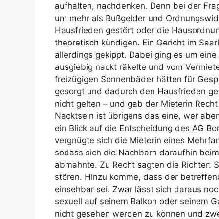
aufhalten, nachdenken. Denn bei der Frage,
um mehr als Bußgelder und Ordnungs­wid­
Hausfrieden gestört oder die Hausordnung
theoretisch kündigen. Ein Gericht im Saa
allerdings gekippt. Dabei ging es um eine 
ausgiebig nackt räkelte und vom Vermiet
freizügigen Sonnenbäder hätten für Gespr
gesorgt und dadurch den Hausfrieden ges
nicht gelten – und gab der Mieterin Recht 
Nacktsein ist übrigens das eine, wer abe
ein Blick auf die Entscheidung des AG Bo
vergnügte sich die Mieterin eines Mehrfa­m
sodass sich die Nachbarn daraufhin beim
abmahnte. Zu Recht sagten die Richter: 
stören. Hinzu komme, dass der betreffend
einsehbar sei. Zwar lässt sich daraus noc
sexuell auf seinem Balkon oder seinem Gar
nicht gesehen werden zu können und zwei