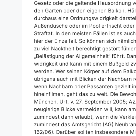
Gesetz oder die geltende Hausordnung ver
den Garten oder den eigenen Balkon. Häl
durchaus eine Ordnungs­wid­rigkeit darste
Außendusche oder im Pool erfrischt oder 
Straftat. In den meisten Fällen ist es auch
hier der Einzelfall. So können sich näml
zu viel Nacktheit berechtigt gestört füh
„Belästigung der Allgemeinheit“ führt. Da
wid­rigkeit und kann mit einem Bußgeld 
werden. Wer seinen Körper auf dem Balkon
übrigens auch mit Blicken der Nachbarn 
wenn Nachbarn oder Passanten gezielt in
hineinfilmen, geht das zu weit. Die Bew
München, Urt. v. 27. September 2005; Az.
neugierige Blicke vermeiden will, kann am
zumindest dann erlaubt, wenn die Verkle
zumindest das Amtsgericht (AG) Neubran­d
162/06). Darüber sollten insbesondere Mie