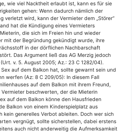
 wie viel Nacktheit erlaubt ist, kann es für sie
rig­keiten gehen: Wenn dadurch nämlich der
 verletzt wird, kann der Vermieter dem „Störer“
rland hat die Kündigung eines Vermieters
Mieterin, die sich im Freien hin und wieder
er mit der Begründung gekündigt wurde, ihre
ächsstoff in der dörflichen Nachbar­schaft
tört. Das Argument ließ das AG Merzig jedoch
(Urt. v. 5. August 2005; Az.: 23 C 1282/04).
r Sex auf dem Balkon hat, sollte gewarnt sein und
nn werfen (Az: 8 C 209/05): In diesem Fall
i­li­en­hauses auf dem Balkon mit ihrem Freund,
 Vermieter beschwerten, der die Mieterin
Sex auf dem Balkon könne den Hausfrieden
e Balkon von einem Kinder­spielplatz aus
h kein generelles Verbot ableiten. Doch wer sich
ten vergnügt, sollte sicher­stellen, dabei erstens
tens auch nicht anderweitig die Aufmerk­samkeit